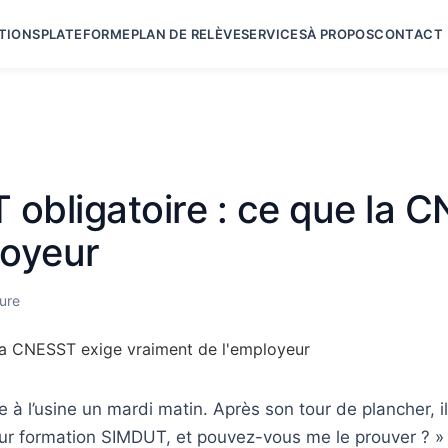
TIONS
PLATEFORME
PLAN DE RELÈVE
SERVICES
À PROPOS
CONTACT
obligatoire : ce que la 
loyeur
ture
à l’usine un mardi matin. Après son tour de plancher, i
eur formation SIMDUT, et pouvez-vous me le prouver ? » C’