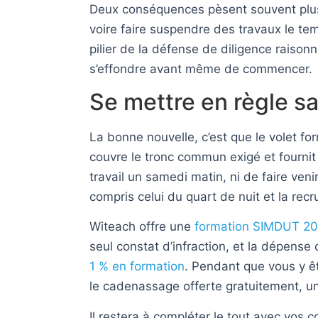
Deux conséquences pèsent souvent plus 
voire faire suspendre des travaux le tem
pilier de la défense de diligence raison
s’effondre avant même de commencer.
Se mettre en règle s
La bonne nouvelle, c’est que le volet fo
couvre le tronc commun exigé et fournit 
travail un samedi matin, ni de faire ven
compris celui du quart de nuit et la rec
Witeach offre une
formation SIMDUT 201
seul constat d’infraction, et la dépense
1 % en formation
. Pendant que vous y ê
le cadenassage offerte gratuitement, un 
Il restera à compléter le tout avec vos c