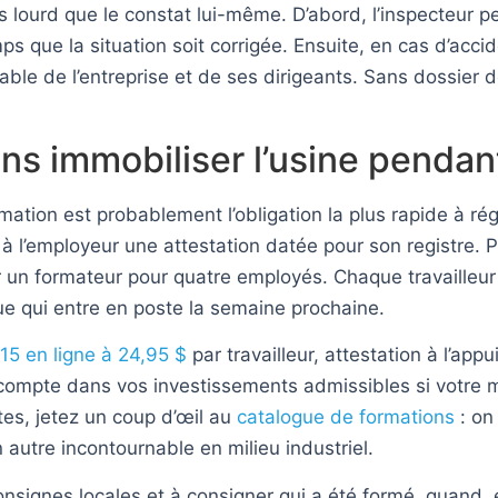
lourd que le constat lui-même. D’abord, l’inspecteur p
ps que la situation soit corrigée. Ensuite, en cas d’acci
nable de l’entreprise et de ses dirigeants. Sans dossier 
ans immobiliser l’usine penda
rmation est probablement l’obligation la plus rapide à r
à l’employeur une attestation datée pour son registre. P
ir un formateur pour quatre employés. Chaque travailleur
rue qui entre en poste la semaine prochaine.
5 en ligne à 24,95 $
par travailleur, attestation à l’ap
 compte dans vos investissements admissibles si votre m
tes, jetez un coup d’œil au
catalogue de formations
: on
autre incontournable en milieu industriel.
onsignes locales et à consigner qui a été formé, quand, e